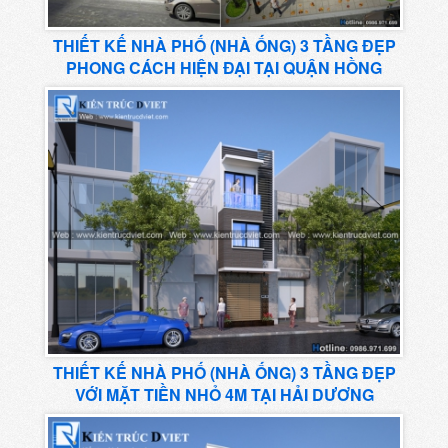
THIẾT KẾ NHÀ PHỐ (NHÀ ỐNG) 3 TẦNG ĐẸP
PHONG CÁCH HIỆN ĐẠI TẠI QUẬN HỒNG
BÀNG – HẢI PHÒNG
THIẾT KẾ NHÀ PHỐ (NHÀ ỐNG) 3 TẦNG ĐẸP
VỚI MẶT TIỀN NHỎ 4M TẠI HẢI DƯƠNG