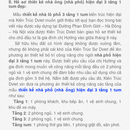
II. Hồ sơ
thiết kế nhà ống (nhà phố) hiện đại 3 tầng 1
tum
đẹp:
Mẫu
thiết kế nhà lô phố 3 tầng 1 tum
kiến trúc hiện đại
mà Kiến Trúc Dviet muốn giới thiệu tới quý bạn đọc trong bài
viết này được xây dựng tại Đường Phan Đình Giót – Hà Đông
– Hà Nội vừa được Kiến Trúc Dviet bàn giao hồ sơ thiết kế
cho chủ đầu tư là gia đình chị Hường vào giữa tháng 9 này.
Sở hữu khu đất có hình dạng không được vuông lắm,
nhưng đó không phải cái khó của Kiến Trúc Sư Dviet để lên
phương án thiết kế bố trí công năng cho ngôi
nhà phố hiện
đại 3 tầng 1 tum
này. Được biết yêu cầu của chị Hường và
gia đình mong muốn về công năng mỗi tầng đều có 2 phòng
ngủ và 1 vệ sinh chung để đàm bảo nhu cầu sử dụng cho cả
gia đình gồm 3 thế hệ. Nắm bắt được yêu cầu đó, Kiến Trúc
Dviet xin đưa ra phương án thiết kế công năng các tầng của
mẫu
thiết kế nhà phố (nhà ống) hiện đại 3 tầng 1 tum
như sau:
Tầng 1
: 1 phòng khách, khu bếp ăn, 1 vệ sinh chung, 1
khu để xe máy.
Tầng 2
: 2 phòng ngủ, 1 vệ sinh chung.
Tầng 3
: 2 phòng ngủ, 1 vệ sinh chung.
Tầng tum
: 1 phòng thờ gia tiên, 1 phòng giặt đồ, sân phơi.