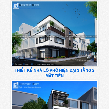
THIẾT KẾ NHÀ LÔ PHỐ HIỆN ĐẠI 3 TẦNG 2
MẶT TIỀN