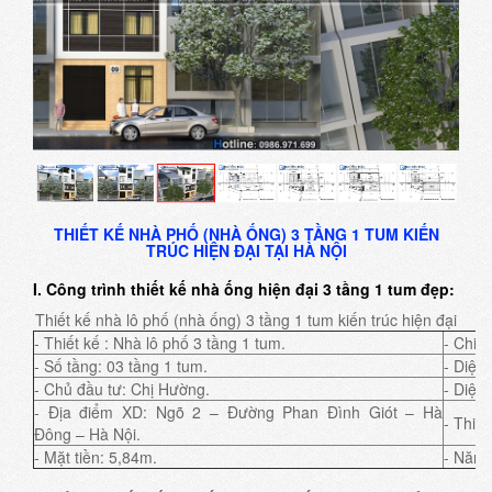
THIẾT KẾ NHÀ PHỐ (NHÀ ỐNG) 3 TẦNG 1 TUM KIẾN
TRÚC HIỆN ĐẠI TẠI HÀ NỘI
I. Công trình
thiết kế nhà ống hiện đại 3 tầng 1 tum
đẹp:
Thiết kế nhà lô phố (nhà ống) 3 tầng 1 tum kiến trúc hiện đại
- Thiết kế : Nhà lô phố 3 tầng 1 tum.
- Chiề
- Số tầng: 03 tầng 1 tum.
- Diện
- Chủ đầu tư: Chị Hường.
- Diện 
- Địa điểm XD: Ngõ 2 – Đường Phan Đình Giót – Hà
- Thiết
Đông – Hà Nội.
- Mặt tiền: 5,84m.
- Năm 