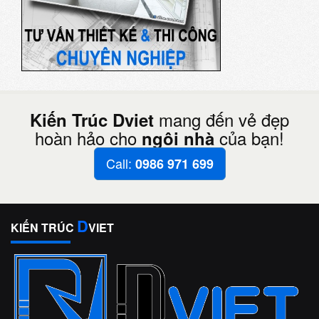
mang đến vẻ đẹp
Kiến Trúc Dviet
hoàn hảo cho
của bạn!
ngôi nhà
Call:
0986 971 699
D
KIẾN TRÚC
VIET