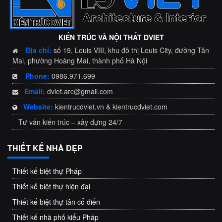
KIẾN TRÚC VÀ NỘI THẤT DVIET
Địa chỉ:
số 19, Louis VIII, khu đô thị Louis City, đường Tân
Mai, phường Hoàng Mai, thành phố Hà Nội
Phone:
0986.971.699
Email:
dviet.arc@gmail.com
Website:
kientrucdviet.vn & kientrucdviet.com
Tư vấn kiến trúc – xây dựng 24/7
THIẾT KẾ NHÀ ĐẸP
Thiết kế biệt thự Pháp
Thiết kế biệt thự hiện đại
Thiết kế biệt thự tân cổ điển
Thiết kế nhà phố kiểu Pháp