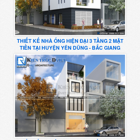
THIẾT KẾ NHÀ ỐNG HIỆN ĐẠI 3 TẦNG 2 MẶT
TIỀN TẠI HUYỆN YÊN DŨNG - BẮC GIANG