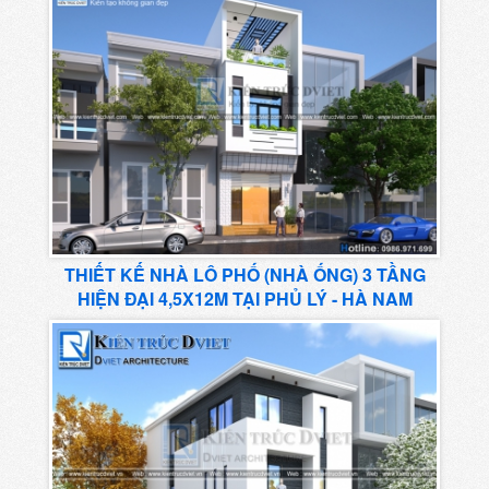
THIẾT KẾ NHÀ LÔ PHỐ (NHÀ ỐNG) 3 TẦNG
HIỆN ĐẠI 4,5X12M TẠI PHỦ LÝ - HÀ NAM