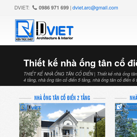
DVIET:
0986 971 699
|
dviet.arc@gmail.com
Thiết kế nhà ống tân cổ đ
THIẾT KẾ NHÀ ỐNG TÂN CỔ ĐIỂN | Thiết kế nhà ống tân cổ
4 tầng, nhà ống tân cổ điển 5 tầng, nhà ống tân cổ điển 6 
NHÀ ỐNG TÂN CỔ ĐIỂN 2 TẦNG
NHÀ