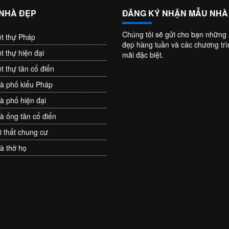
 NHÀ ĐẸP
ĐĂNG KÝ NHẬN MẪU NHÀ
Chúng tôi sẽ gửi cho bạn những
ệt thự Pháp
đẹp hàng tuần và các chương tr
ệt thự hiện đại
mãi đặc biệt.
ệt thự tân cổ điển
hà phố kiểu Pháp
à phố hiện đại
hà ống tân cổ điển
i thất chung cư
hà thờ họ