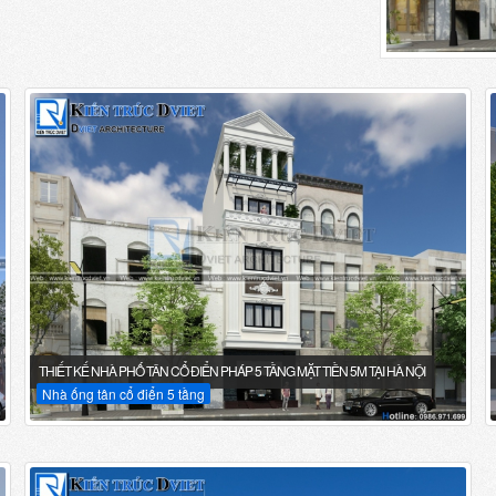
THIẾT KẾ NHÀ PHỐ TÂN CỔ ĐIỂN PHÁP 5 TẦNG MẶT TIỀN 5M TẠI HÀ NỘI
Nhà ống tân cổ điển 5 tầng