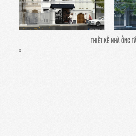
THIẾT KẾ NHÀ ỐNG T
0