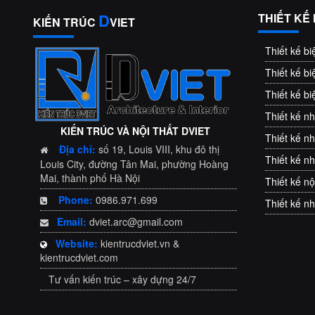
D
THIẾT KẾ
KIẾN TRÚC
VIET
Thiết kế bi
Thiết kế bi
Thiết kế bi
Thiết kế n
KIẾN TRÚC VÀ NỘI THẤT DVIET
Thiết kế nh
Địa chỉ:
số 19, Louis VIII, khu đô thị
Thiết kế n
Louis City, đường Tân Mai, phường Hoàng
Mai, thành phố Hà Nội
Thiết kế nộ
Phone:
0986.971.699
Thiết kế n
Email:
dviet.arc@gmail.com
Website:
kientrucdviet.vn &
kientrucdviet.com
Tư vấn kiến trúc – xây dựng 24/7