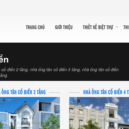
TRANG CHỦ
GIỚI THIỆU
THIẾT KẾ BIỆT THỰ
TH
iển
 điển 2 tầng, nhà ống tân cổ điển 3 tầng, nhà ống tân cổ điển
tầng
 ỐNG TÂN CỔ ĐIỂN 3 TẦNG
NHÀ ỐNG TÂN CỔ ĐIỂN 4 