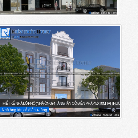
THIẾT KẾ NHÀ LÔ PHỐ (NHÀ ỐNG) 4 TẦNG TÂN CỔ ĐIỂN PHÁP 5X10M TẠI THƯỜNG TÍN - HÀ
Nhà ống tân cổ điển 4 tầng