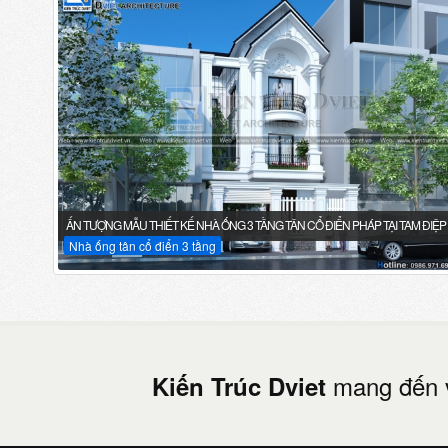
ẤN TƯỢNG MẪU THIẾT KẾ NHÀ ỐNG 3 TẦNG TÂN CỔ ĐIỂN PHÁP TẠI TAM ĐIỆP 
Nhà ống tân cổ điển 3 tầng
mang đến 
Kiến Trúc Dviet