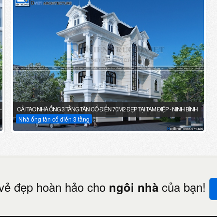
- NINH BÌNH
CẢI TẠO NHÀ ỐNG 3 TẦNG TÂN CỔ ĐIỂN 70M2 ĐẸP TẠI TAM ĐIỆP - NINH BÌNH
Nhà ống tân cổ điển 3 tầng
vẻ đẹp hoàn hảo cho
của bạn!
ngôi nhà