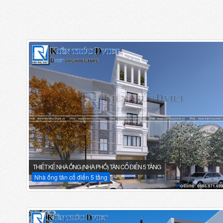
THIẾT KẾ NHÀ ỐNG (NHÀ PHỐ) TÂN CỔ ĐIỂN 5 TẦNG
Nhà ống tân cổ điển 5 tầng