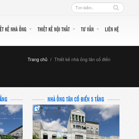
IẾT KẾ NHÀ ỐNG
THIẾT KẾ NỘI THẤT
TƯ VẤN
LIÊN HỆ
Trang chủ
Thiết kế nhà ống tân cổ điển
TẦNG
NHÀ ỐNG TÂN CỔ ĐIỂN 5 TẦNG