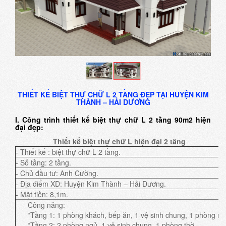
THIẾT KẾ BIỆT THỰ CHỮ L 2 TẦNG ĐẸP TẠI HUYỆN KIM
THÀNH – HẢI DƯƠNG
I. Công trình thiết kế biệt thự chữ L 2 tầng 90m2 hiện
đại đẹp:
Thiết kế biệt thự chữ L hiện đại 2 tầng
- Thiết kế : biệt thự chữ L 2 tầng.
- Số tầng: 2 tầng.
- Chủ đầu tư: Anh Cường.
- Địa điểm XD: Huyện Kim Thành – Hải Dương.
- Mặt tiền: 8,1m.
Công năng:
*Tầng 1: 1 phòng khách, bếp ăn, 1 vệ sinh chung, 1 phòng ng
*Tầng 2: 2 phòng ngủ, 1 vệ sinh chung, 1 phòng thờ.