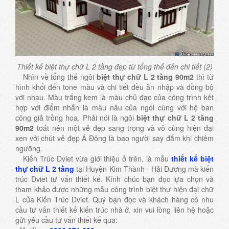
Thiết kế biệt thự chữ L 2 tầng đẹp từ tổng thế đến chi tiết (2)
Nhìn về tổng thế ngôi
biệt thự chữ L 2 tầng 90m2
thì từ
hình khối đến tone màu và chi tiết đều ăn nhập và đồng bộ
với nhau. Màu trắng kem là màu chủ đạo của công trình kết
hợp với điểm nhấn là màu nâu của ngói cùng với hệ ban
công giả trồng hoa. Phải nói là ngôi
biệt thự chữ L 2 tầng
90m2
toát nên một vẻ đẹp sang trọng và vô cùng hiện đại
xen với chút vẻ đẹp Á Đông là bao người say đắm khi chiêm
ngưỡng.
Kiến Trúc Dviet vừa giới thiệu ở trên, là mẫu
thiết kế biệt
thự chữ L 2 tầng
tại Huyện Kim Thành - Hải Dương mà kiến
trúc Dviet tư vấn thiết kế. Kính chúc bạn đọc lựa chọn và
tham khảo được những mẫu công trình biệt thự hiện đại chữ
L của Kiến Trúc Dviet. Quý bạn đọc và khách hàng có nhu
cầu tư vấn thiết kế kiến trúc nhà ở, xin vui lòng liên hệ hoặc
gửi yêu cầu tư vấn thiết kế qua: