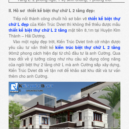
II. Hồ sơ thiết kế biệt thự chữ L 2 tầng đẹp:
Tiếp nối thành công chuỗi hồ sơ bản vẽ
thiết kế biệt thự
chữ L đẹp
của Kiến Trúc Dviet thì không thể thiếu được mẫu
thiết kế biệt thự chữ L 2 tầng
mặt tiền 8,1m tại Huyện Kim
Thành – Hải Dương.
Vào một ngày đẹp trời, Kiến Trúc Dviet tình cờ nhận được
yêu cầu tư vấn thiết kế
kiến trúc biệt thự chữ L 2 tầng
90m2 phong cách hiện đại từ chủ đầu tư là anh Cường. Qua
trao đổi về ý tưởng cũng như nhu cầu sử dụng công năng
của ngôi biệt thự 2 tầng chữ L mà anh Cường sắp xây dựng,
Kiến Trúc Dviet đã về tận nơi để khảo sát khu đất và tư vấn
thêm cho anh Cường.