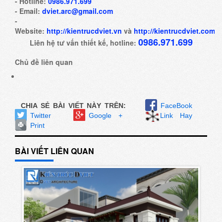
- Hotline:
0986.971.699
- Email:
dviet.arc@gmail.com
-
Website:
http://kientrucdviet.vn
và
http://kientrucdviet.com
0986.971.699
Liên hệ tư vấn thiết kế, hotline:
Chủ đề liên quan
CHIA SẺ BÀI VIẾT NÀY TRÊN:
FaceBook
Twitter
Google +
Link Hay
Print
BÀI VIẾT LIÊN QUAN