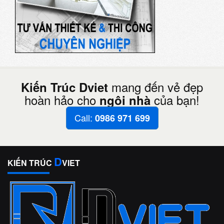
mang đến vẻ đẹp
Kiến Trúc Dviet
hoàn hảo cho
của bạn!
ngôi nhà
Call:
0986 971 699
D
KIẾN TRÚC
VIET