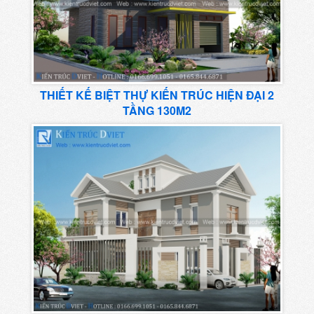
THIẾT KẾ BIỆT THỰ KIẾN TRÚC HIỆN ĐẠI 2
TẦNG 130M2