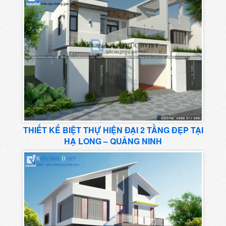
THIẾT KẾ BIỆT THỰ HIỆN ĐẠI 2 TẦNG ĐẸP TẠI
HẠ LONG – QUẢNG NINH