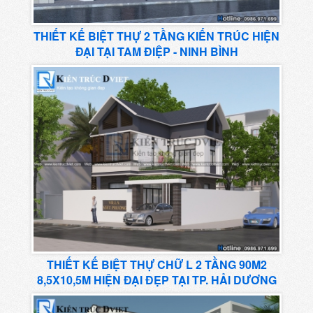
THIẾT KẾ BIỆT THỰ 2 TẦNG KIẾN TRÚC HIỆN
ĐẠI TẠI TAM ĐIỆP - NINH BÌNH
THIẾT KẾ BIỆT THỰ CHỮ L 2 TẦNG 90M2
8,5X10,5M HIỆN ĐẠI ĐẸP TẠI TP. HẢI DƯƠNG