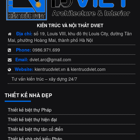
KIẾN TRÚC VÀ NỘI THẤT DVIET
Địa chỉ:
số 19, Louis VIII, khu đô thị Louis City, đường Tân
Mai, phường Hoàng Mai, thành phố Hà Nội
Phone:
0986.971.699
Email:
dviet.arc@gmail.com
Website:
kientrucdviet.vn & kientrucdviet.com
Tư vấn kiến trúc – xây dựng 24/7
THIẾT KẾ NHÀ ĐẸP
Thiết kế biệt thự Pháp
Thiết kế biệt thự hiện đại
Thiết kế biệt thự tân cổ điển
Thiết kế nhà phố kiểu Pháp