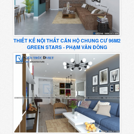
THIẾT KẾ NỘI THẤT CĂN HỘ CHUNG CƯ 96M2
GREEN STARS - PHẠM VĂN ĐỒNG