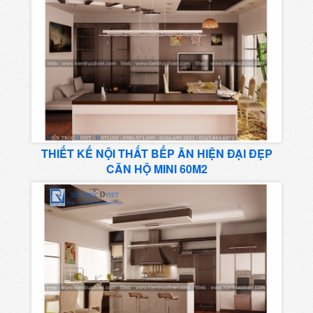
THIẾT KẾ NỘI THẤT BẾP ĂN HIỆN ĐẠI ĐẸP
CĂN HỘ MINI 60M2