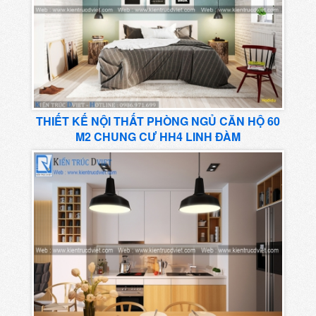
THIẾT KẾ NỘI THẤT PHÒNG NGỦ CĂN HỘ 60
M2 CHUNG CƯ HH4 LINH ĐÀM