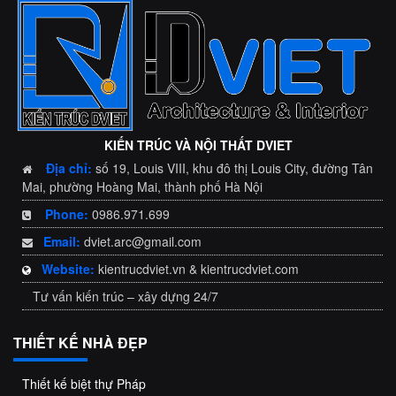
KIẾN TRÚC VÀ NỘI THẤT DVIET
Địa chỉ:
số 19, Louis VIII, khu đô thị Louis City, đường Tân
Mai, phường Hoàng Mai, thành phố Hà Nội
Phone:
0986.971.699
Email:
dviet.arc@gmail.com
Website:
kientrucdviet.vn & kientrucdviet.com
Tư vấn kiến trúc – xây dựng 24/7
THIẾT KẾ NHÀ ĐẸP
Thiết kế biệt thự Pháp