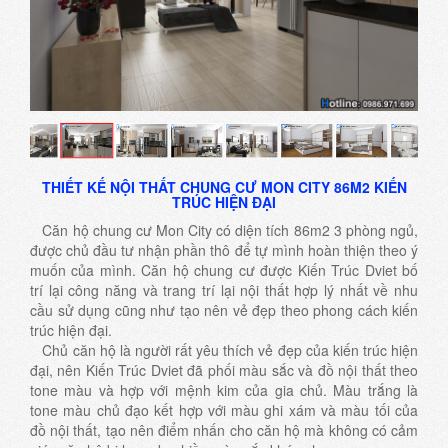
THIẾT KẾ NỘI THẤT CHUNG CƯ MON CITY 86M2 KIẾN
TRÚC HIỆN ĐẠI
Căn hộ chung cư
Mon City có diện tích 86m2 3 phòng ngủ,
được chủ đầu tư nhận phần thô để tự mình hoàn thiện theo ý
muốn của mình. Căn hộ chung cư được Kiến Trúc Dviet bố
trí lại công năng và trang trí lại nội thất hợp lý nhất về nhu
cầu sử dụng cũng như tạo nên vẻ đẹp theo phong cách kiến
trúc hiện đại.
Chủ căn hộ là người rất yêu thích vẻ đẹp của kiến trúc hiện
đại, nên Kiến Trúc Dviet đã phối màu sắc và đồ nội thất theo
tone màu và hợp với mệnh kim của gia chủ. Màu trắng là
tone màu chủ đạo kết hợp với màu ghi xám và màu tối của
đồ nội thất, tạo nên điểm nhấn cho căn hộ mà không có cảm