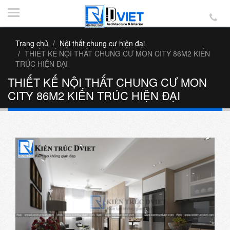
Trang chủ
Nội thất chung cư hiện đại
THIẾT KẾ NỘI THẤT CHUNG CƯ MON CITY 86M2 KIẾN
TRÚC HIỆN ĐẠI
THIẾT KẾ NỘI THẤT CHUNG CƯ MON
CITY 86M2 KIẾN TRÚC HIỆN ĐẠI