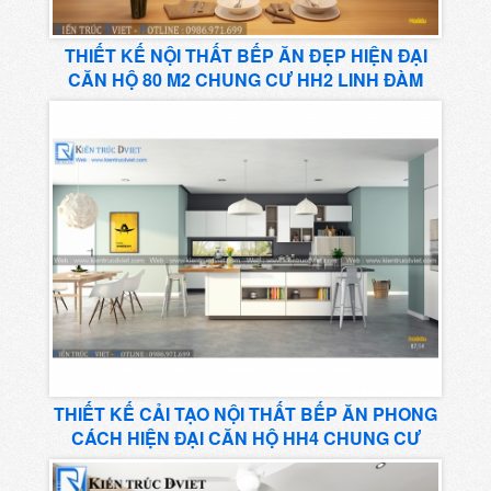
THIẾT KẾ NỘI THẤT BẾP ĂN ĐẸP HIỆN ĐẠI
CĂN HỘ 80 M2 CHUNG CƯ HH2 LINH ĐÀM
THIẾT KẾ CẢI TẠO NỘI THẤT BẾP ĂN PHONG
CÁCH HIỆN ĐẠI CĂN HỘ HH4 CHUNG CƯ
LINH ĐÀM