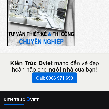
mang đến vẻ đẹp
Kiến Trúc Dviet
hoàn hảo cho
của bạn!
ngôi nhà
Call:
0986 971 699
D
KIẾN TRÚC
VIET